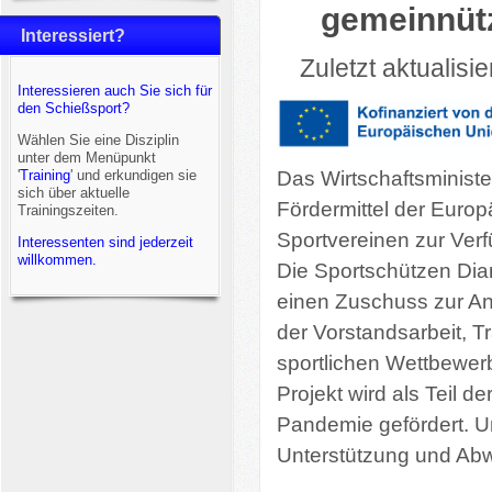
gemeinnütz
Interessiert?
Zuletzt aktualisie
Interessieren auch Sie sich für
den Schießsport?
Wählen Sie eine Disziplin
unter dem Menüpunkt
'
Training
' und erkundigen sie
Das Wirtschaftsminist
sich über aktuelle
Fördermittel der Europ
Trainingszeiten.
Sportvereinen zur Verf
Interessenten sind jederzeit
willkommen.
Die Sportschützen Dia
einen Zuschuss zur An
der Vorstandsarbeit, T
sportlichen Wettbewer
Projekt wird als Teil 
Pandemie gefördert. Un
Unterstützung und Ab