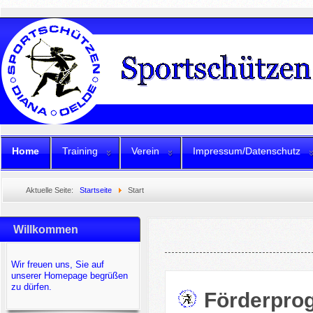
Home
Training
Verein
Impressum/Datenschutz
Aktuelle Seite:
Startseite
Start
Willkommen
Wir freuen uns, Sie auf
unserer Homepage begrüßen
zu dürfen.
Förderprog