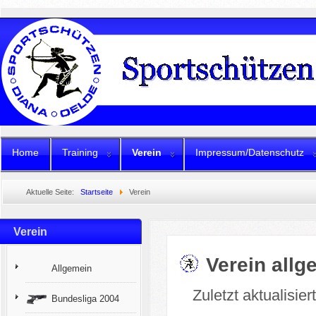
Home
Training
Verein
Impressum/Datenschutz
Aktuelle Seite:
Startseite
Verein
Verein
Verein allg
Allgemein
Zuletzt aktualisie
Bundesliga 2004