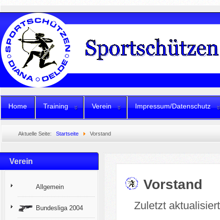
Home
Training
Verein
Impressum/Datenschutz
Aktuelle Seite:
Startseite
Vorstand
Verein
Vorstand
Allgemein
Zuletzt aktualisie
Bundesliga 2004