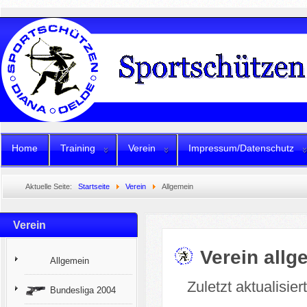
Home
Training
Verein
Impressum/Datenschutz
Aktuelle Seite:
Startseite
Verein
Allgemein
Verein
Verein allg
Allgemein
Zuletzt aktualisie
Bundesliga 2004