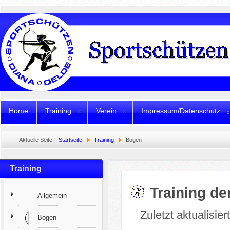
Home
Training
Verein
Impressum/Datenschutz
Aktuelle Seite:
Startseite
Training
Bogen
Training
Training d
Allgemein
Zuletzt aktualisie
Bogen