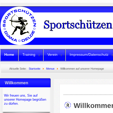
Home
Training
Verein
Impressum/Datenschutz
Aktuelle Seite:
Startseite
Menue
Willkommen auf unserer Homepage
Willkommen
Wir freuen uns, Sie auf
unserer Homepage begrüßen
Willkommen
zu dürfen.